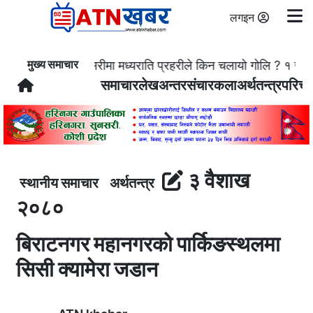
लगइन
मुख्य समाचार
सुनसरीमा मध्यराति प्रहरीले किन चलायो गोलि ? १ जनाको
समाचार
लेख
अन्तरसंचार
कला
अर्थतन्त्र
परिच
३ वैशाख
स्थानीय समाचार
अर्थतन्त्र
२०८०
बिराटनगर महानगरको पार्किङस्थलमा
सिसी क्यामेरा जडान