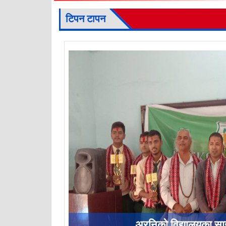
टिपन टापन
अरनिको विद्यालयका स