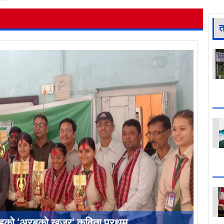
त
ाहको ‘अरबको खजुर’ कविता प्रथम