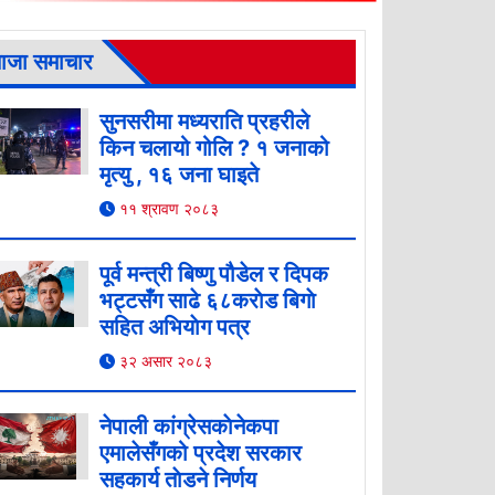
ाजा समाचार
सुनसरीमा मध्यराति प्रहरीले
किन चलायो गोलि ? १ जनाको
मृत्यु , १६ जना घाइते
११ श्रावण २०८३
पूर्व मन्त्री बिष्णु पौडेल र दिपक
भट्टसँग साढे ६८कराेड बिगाे
सहित अभियाेग पत्र
३२ असार २०८३
नेपाली कांग्रेसकाेनेकपा
एमालेसँगको प्रदेश सरकार
सहकार्य ताेडने निर्णय