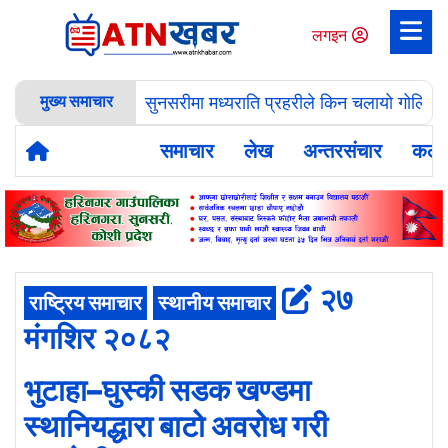
लगइन
मुख्य समाचार
सुनसरीमा मध्यराति प्रहरीले किन चलायो गोलि ? १
समाचार
लेख
अन्तरसंचार
कला
२७
राष्ट्रिय समाचार
स्थानीय समाचार
मंगशिर २०८२
भुटाहा–घुस्की सडक खण्डमा
स्थानियद्धारा बाटो अवरोध गरी