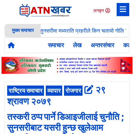
लगइन
मुख्य समाचार
सुनसरीमा मध्यराति प्रहरीले किन चलायो गोलि ? १ ज
समाचार
लेख
अन्तरसंचार
कला
२९
राष्ट्रिय समाचार
व्यापार
रोजगार
श्रावण २०७९
तस्करी ठप्प पार्ने डिआइजीलाई चुनौति ;
सुनसरीबाट यसरी हुन्छ खुलेआम